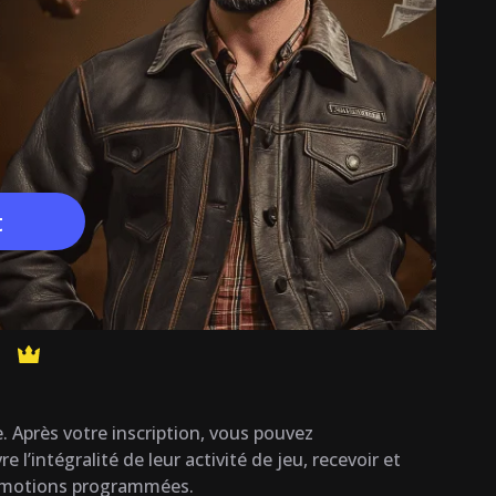
t
 Après votre inscription, vous pouvez
e l’intégralité de leur activité de jeu, recevoir et
promotions programmées.