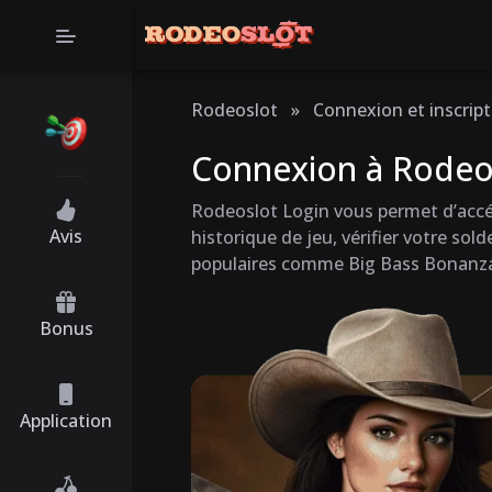
Rodeoslot
»
Connexion et inscript
Connexion à Rodeo
Rodeoslot Login vous permet d’accé
Avis
historique de jeu, vérifier votre so
populaires comme Big Bass Bonanza o
Bonus
Application