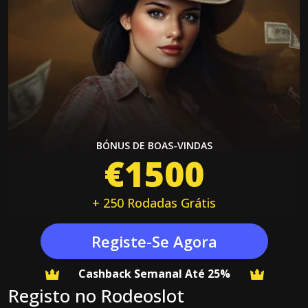
BÓNUS DE BOAS-VINDAS
€1500
+ 250 Rodadas Grátis
Registe-Se Agora
Cashback Semanal Até 25%
Registo no Rodeoslot